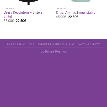
DRESSES
DRESSES
Dress Revolution – Sisters
Dress Antirassismus stabil.
unite!
Ursprünglicher
Aktueller
45,00
€
22,50
€
Preis
Preis
Ursprünglicher
Aktueller
55,00
€
22,50
€
war:
ist:
Preis
Preis
45,00€
22,50€.
war:
ist:
55,00€
22,50€.
IMPRESSUM
AGB
WIDERRUFSBELEHRUNG
DATENSCHUTZ
by Parnia Kosmos